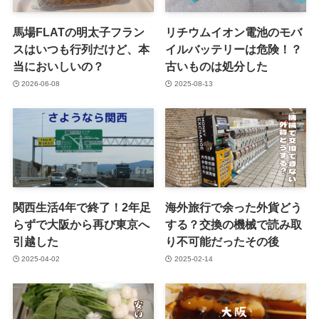
馬場FLATの明太子フラン
リチウムイオン電池のモバ
スはいつも行列だけど、本
イルバッテリーは危険！？
当においしいの？
古いものは処分した
2026-06-08
2025-08-13
関西生活4年で終了！2年足
海外旅行で余った外貨どう
らずで大阪から再び東京へ
する？交換の機械で読み取
引越した
り不可能だったその後
2025-04-02
2025-02-14